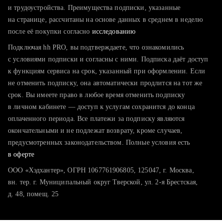
тратите много времени на поиск и вручную поднимаете
и трудоустройства. Преимущества подписки, указанные
резюме
на странице, рассчитаны на основе данных в среднем в неделю
после её покупки согласно
хотите сравнить себя с конкурентами и оценить шансы
исследованию
Подключая hh PRO, вы подтверждаете, что ознакомились
с условиями подписки и согласны с ними. Подписка даёт доступ
к функциям сервиса на срок, указанный при оформлении. Если
не отменить подписку, она автоматически продлится на тот же
срок. Вы имеете право в любое время отменить подписку
в личном кабинете — доступ к услугам сохранится до конца
оплаченного периода. Все платежи за подписку являются
окончательными и не подлежат возврату, кроме случаев,
предусмотренных законодательством. Полные условия есть
в оферте
ООО «Хэдхантер», ОГРН 1067761906805, 125047, г. Москва,
вн. тер. г. Муниципальный округ Тверской, ул. 2-я Брестская,
д. 48, помещ. 25