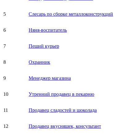
5
Слесарь по сборке металлоконструкций
6
Няня-воспитатель
7
Пеший курьер
8
Охранник
9
Менеджер магазина
10
Утренний продавец в пекарню
11
Продавец сладостей и шоколада
12
Продавец вкусняшек, консультант