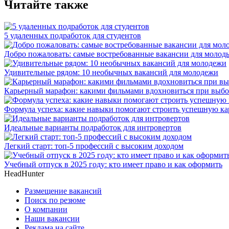
Читайте также
5 удаленных подработок для студентов
Добро пожаловать: самые востребованные вакансии для молод
Удивительные рядом: 10 необычных вакансий для молодежи
Карьерный марафон: какими фильмами вдохновиться при выбо
Формула успеха: какие навыки помогают строить успешную ка
Идеальные варианты подработок для интровертов
Легкий старт: топ-5 профессий с высоким доходом
Учебный отпуск в 2025 году: кто имеет право и как оформить
HeadHunter
Размещение вакансий
Поиск по резюме
О компании
Наши вакансии
Реклама на сайте