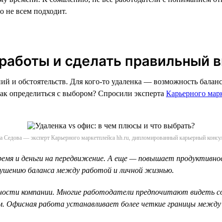
о не всем подходит.
работы и сделать правильный 
й и обстоятельств. Для кого-то удаленка — возможность баланс
 Как определиться с выбором? Спросили эксперта
Карьерного марк
 Седова — эксперт Карьерного маркетплейса hh.ru, дипломированный карьерный консу
ремя и деньги на передвижение. А еще — повышает продуктивно
рушению баланса между работой и личной жизнью.
ности компании. Многие работодатели предпочитают видеть сотр
м. Офисная работа устанавливает более четкие границы между