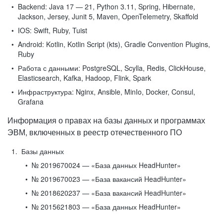
Backend:
Java 17 — 21, Python 3.11, Spring, Hibernate,
Jackson, Jersey, Junit 5, Maven, OpenTelemetry, Skaffold
IOS:
Swift, Ruby, Tuist
Android:
Kotlin, Kotlin Script (kts), Gradle Convention Plugins,
Ruby
Работа с данными:
PostgreSQL, Scylla, Redis, ClickHouse,
Elasticsearch, Kafka, Hadoop, Flink, Spark
Инфраструктура:
Nginx, Ansible, MinIo, Docker, Consul,
Grafana
Информация о правах на базы данных и программах
ЭВМ, включенных в реестр отечественного ПО
Базы данных
№ 2019670024 — «База данных HeadHunter»
№ 2019670023 — «База вакансий HeadHunter»
№ 2018620237 — «База вакансий HeadHunter»
№ 2015621803 — «База данных HeadHunter»