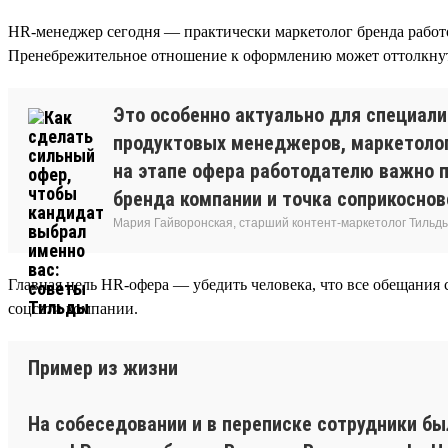
HR-менеджер сегодня — практически маркетолог бренда работо
Пренебрежительное отношение к оформлению может оттолкнуть с
Это особенно актуально для специали
продуктовых менеджеров, маркетолог
на этапе офера работодателю важно п
бренда компании и точка соприкоснов
Мария Гайворонская, старший контент-маркетолог Тильд
Главная цель HR-офера — убедить человека, что все обещания
соцсети компании.
Пример из жизни
На собеседовании и в переписке сотрудники б