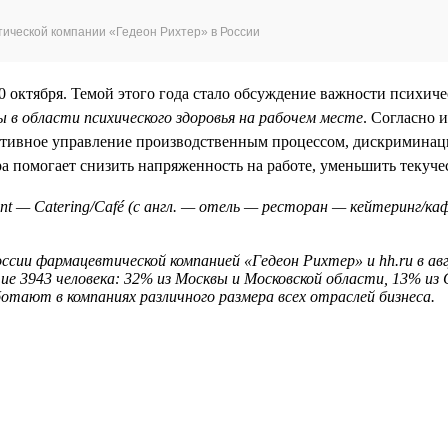
ической компании «Гедеон Рихтер» в России
 октября. Темой этого года стало обсуждение важности психиче
ты в области психического здоровья на рабочем месте
. Согласно 
ктивное управление производственным процессом, дискриминаци
ера помогает снизить напряженность на работе, уменьшить текуче
ant — Catering/Café (с англ. — отель — ресторан — кейтеринг/к
ссии фармацевтической компанией «Гедеон Рихтер» и hh.ru в ав
ие 3943 человека: 32% из Москвы и Московской области, 13% из
ботают в компаниях различного размера всех отраслей бизнеса.