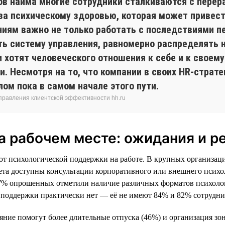
ов найма многие сотрудники сталкиваются с перер
оза психическому здоровью, которая может привес
ниям важно не только работать с последствиями п
ть систему управления, равномерно распределять 
 хотят человеческого отношения к себе и к своему
. Несмотря на то, что компании в своих HR-страте
ом пока в самом начале этого пути.
аправления клиентской эффективности hh.ru
 рабочем месте: ожидания и р
ют психологической поддержки на работе. В крупных организация
акета доступны консультации корпоративного или внешнего псих
57% опрошенных отметили наличие различных форматов психолог
й поддержки практически нет — её не имеют 84% и 82% сотрудни
яние помогут более длительные отпуска (46%) и организация зон