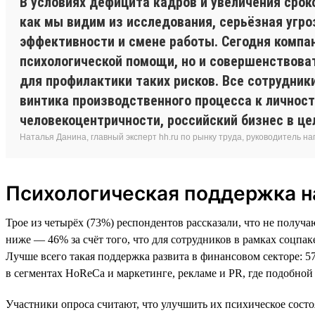
В условиях дефицита кадров и увеличения срок
как мы видим из исследования, серьёзная угр
эффективности и смене работы. Сегодня компа
психологической помощи, но и совершенствова
для профилактики таких рисков. Все сотрудники
винтика производственного процесса к личности
человекоцентричности, российский бизнес в цел
Наталья Данина, главный эксперт hh.ru по рынку труда, руководитель н
Психологическая поддержка на
Трое из четырёх (73%) респондентов рассказали, что не получа
ниже — 46% за счёт того, что для сотрудников в рамках соцп
Лучше всего такая поддержка развита в финансовом секторе: 
в сегментах HoReCa и маркетинге, рекламе и PR, где подобно
Участники опроса считают, что улучшить их психическое состо