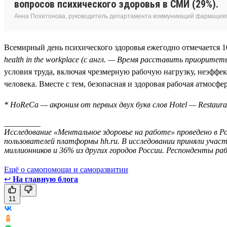
вопросов психического здоровья в СМИ (29%).
Анна Похитонова, руководитель департамента коммуникаций фармацевт
Всемирный день психического здоровья ежегодно отмечается 10
health in the workplace (с англ. — Время расставить приорите
условия труда, включая чрезмерную рабочую нагрузку, неэффе
человека. Вместе с тем, безопасная и здоровая рабочая атмосф
* HoReCa — акроним от первых двух букв слов Hotel — Restaur
_________
Исследование «Ментальное здоровье на работе» проведено в Ро
пользователей платформы hh.ru. В исследовании приняли участ
миллионников и 36% из других городов России. Респонденты ра
Ещё о самопомощи и саморазвитии
↩
На главную блога
11