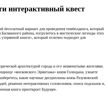
сти интерактивный квест
ый бесплатный вариант для проведения тимбилдинга, который
Басманного района, погрузитесь в мистические легенды этих
х утерянной книги», который отлично подходит для
торической архитектурой города и его знаменитыми жителями.
ищнице «московского Эрмитажа» князя Голицына, узнаете
азберетесь, какие научные дисциплины князь Разумовский
адеб, решение интерактивных головоломок, поиск подсказок и,
венная книга приоткроет Будущее.