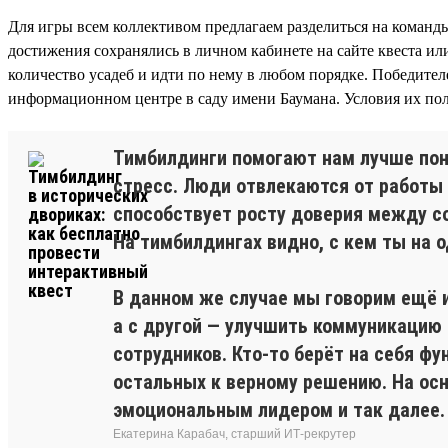
Для игры всем коллективом предлагаем разделиться на команды
достижения сохранялись в личном кабинете на сайте квеста или
количество усадеб и идти по нему в любом порядке. Победител
информационном центре в саду имени Баумана. Условия их пол
Тимбилдинги помогают нам лучше пон
стресс. Люди отвлекаются от работы 
способствует росту доверия между с
На тимбилдингах видно, с кем ты на о
В данном же случае мы говорим ещё и
а с другой — улучшить коммуникацию
сотрудников. Кто-то берёт на себя фу
остальных к верному решению. На ос
эмоциональным лидером и так далее.
Екатерина Карабач, старший ИТ-рекрутер