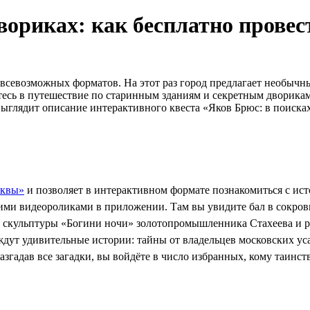
вориках: как бесплатно прове
всевозможных форматов. На этот раз город предлагает необычн
сь в путешествие по старинным зданиям и секретным дворикам 
выглядит описание интерактивного квеста «Яков Брюс: в поиска
сквы»
и позволяет в интерактивном формате познакомиться с ис
ми видеороликами в приложении. Там вы увидите бал в сокров
ет скульптуры «Богини ночи» золотопромышленника Стахеева и р
ждут удивительные истории: тайны от владельцев московских ус
згадав все загадки, вы войдёте в число избранных, кому таинст