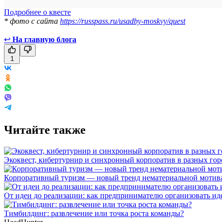
Подробнее о квесте
* фото с сайта
https://russpass.ru/usadby-moskvy/quest
↩
На главную блога
1
Читайте также
Экоквест, кибертурнир и синхронный корпоратив в разных го
Корпоративный туризм — новый тренд нематериальной мотив
От идеи до реализации: как предпринимателю организовать и
Тимбилдинг: развлечение или точка роста команды?