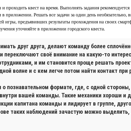
 и проходить квест на время. Выполнять задания рекомендуется
 в приложении. Решать все задачи за один день необязательно, 
ей игры, предъявивших результаты прохождения на своих смартф
учения уточняйте в приложении городского квеста.
имать друг друга, делают команду более сплочён
и переключают своё внимание на какую-то интере
отрудниками, и им становится проще решать прое
дной волне и с кем легче потом найти контакт при
 о познавательном формате, где, с одной стороны
 внутри вашей команды. Такие механики хороши и 
нкции капитана команды и лидирует в группе, друг
нове таких наблюдений зачастую можно выделить,