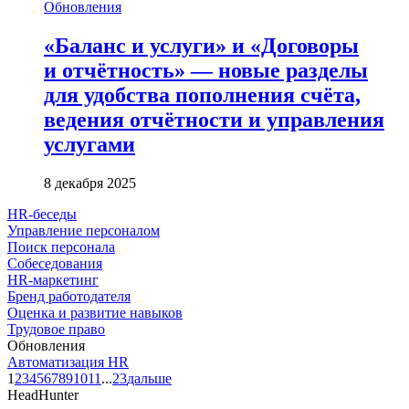
Обновления
«Баланс и услуги» и «Договоры
и отчётность» — новые разделы
для удобства пополнения счёта,
ведения отчётности и управления
услугами
8 декабря 2025
HR-беседы
Управление персоналом
Поиск персонала
Собеседования
HR-маркетинг
Бренд работодателя
Оценка и развитие навыков
Трудовое право
Обновления
Автоматизация HR
1
2
3
4
5
6
7
8
9
10
11
...
23
дальше
HeadHunter