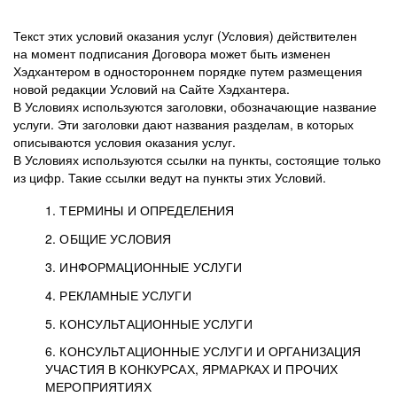
Текст этих условий оказания услуг (Условия) действителен
на момент подписания Договора может быть изменен
Хэдхантером в одностороннем порядке путем размещения
новой редакции Условий на Сайте Хэдхантера.
В Условиях используются заголовки, обозначающие название
услуги. Эти заголовки дают названия разделам, в которых
описываются условия оказания услуг.
В Условиях используются ссылки на пункты, состоящие только
из цифр. Такие ссылки ведут на пункты этих Условий.
1. ТЕРМИНЫ И ОПРЕДЕЛЕНИЯ
2. ОБЩИЕ УСЛОВИЯ
3. ИНФОРМАЦИОННЫЕ УСЛУГИ
1.1. Хэдхантер, или
Хэдхантер, ООО
4. РЕКЛАМНЫЕ УСЛУГИ
HeadHunter, или
«Хэдхантер», ИНН
2.1. Типы и статусы регистрации
5. КОНСУЛЬТАЦИОННЫЕ УСЛУГИ
Исполнитель
7718620740, адрес:
Типы регистрации
3.1. Предоставление доступа к базе данных
2.2. Активация услуг
6. КОНСУЛЬТАЦИОННЫЕ УСЛУГИ И ОРГАНИЗАЦИЯ
125047, г. Москва,
резюме с предложениями Соискателей
Описание и активация
УЧАСТИЯ В КОНКУРСАХ, ЯРМАРКАХ И ПРОЧИХ
2.1.1. Заказчику может быть присвоен один
4.0. Общие условия оказания рекламных услуг
внутригородская
о трудоустройстве с возможностью просмотра
МЕРОПРИЯТИЯХ
из Типов регистраций.
территория
4.0.1. Хэдхантер оказывает Заказчику услугу