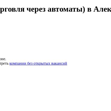
рговля через автоматы) в Але
оне.
треть
компании без открытых вакансий