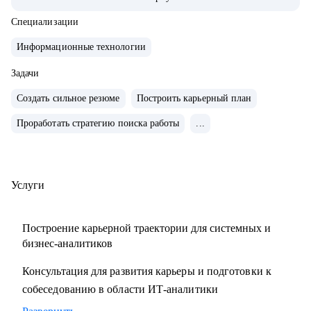
так и на стороне ИТ разработки
• Сделал ИТ-проекты в разных сферах: банковские услуги,
Специализации
FinTech-стартапы, информационная безопасность,
Информационные технологии
управление персоналом, обслуживание оборудования,
логистика и склад.
Задачи
• Спроектировал несколько систем с нуля (платежные
Создать сильное резюме
Построить карьерный план
системы, чат-боты, BI-системы) и дорабатывал большие
Проработать стратегию поиска работы
...
корпоративные системы (CRM, ERP)
С чем помогу:
• Составить план профессионального развития
Услуги
• Разработать понятное резюме
• Подготовиться к техническому собеседованию
Построение карьерной траектории для системных и
• Расширить ИТ-кругозор и прокачаться по темам:
бизнес-аналитиков
- управление требованиями
Консультация для развития карьеры и подготовки к
- интеграция сервисов
собеседованию в области ИТ-аналитики
- проектирование API
- проектирование БД