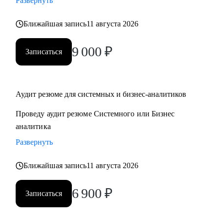
Развернуть
- декомпозиция системы на микросервисы
- архитектурные паттерны
Ближайшая запись
11 августа 2026
9 000
₽
Кому могу помочь:
Записаться
• Системным аналитикам
• Бизнес-аналитикам
• Техническим писателям
Аудит резюме для системных и бизнес-аналитиков
• Руководителям проектов в ИТ
Проведу аудит резюме Системного или Бизнес
аналитика
Развернуть
Ближайшая запись
11 августа 2026
6 900
₽
Записаться