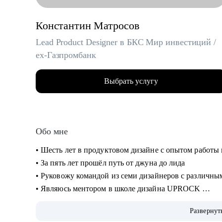
Константин Матросов
Lead Product Designer в БКС Мир инвестиций /
ex-Газпромбанк
Выбрать услугу
Обо мне
• Шесть лет в продуктовом дизайне с опытом работы
• За пять лет прошёл путь от джуна до лида
• Руковожу командой из семи дизайнеров с различн
• Являюсь ментором в школе дизайна UPROCK
• За последний год провел 200+ собеседований
Развернут
• Отсмотрел и проанализировал 700+ резюме