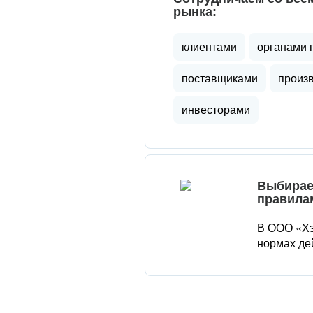
рынка:
клиентами
органами 
поставщиками
произ
инвесторами
Выбирае
правила
В ООО «Хэ
нормах де