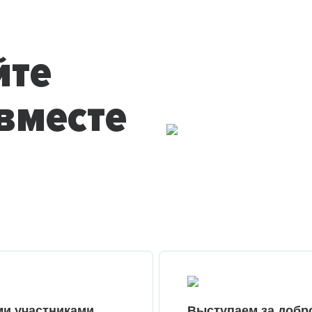
йте
вместе
ми участниками
Выступаем за добр