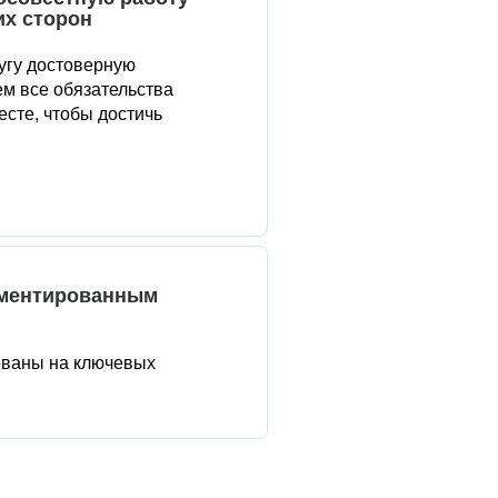
их сторон
угу достоверную
м все обязательства
сте, чтобы достичь
аментированным
ованы на ключевых