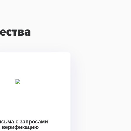
ества
исьма с запросами
а верификацию