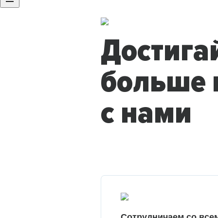
Достига
больше 
с нами
Сотрудничаем со все