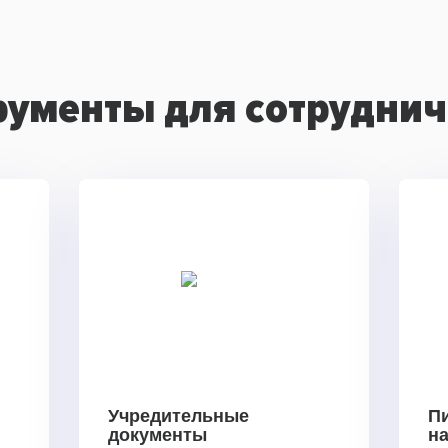
рументы для сотруднич
Учредительные
П
документы
н