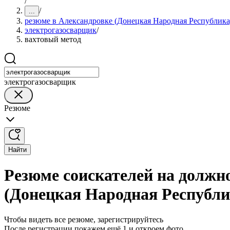
/
/
...
резюме в Александровке (Донецкая Народная Республика
электрогазосварщик
/
вахтовый метод
электрогазосварщик
Резюме
Найти
Резюме соискателей на должн
(Донецкая Народная Республи
Чтобы видеть все резюме, зарегистрируйтесь
После регистрации покажем ещё 1 и откроем фото