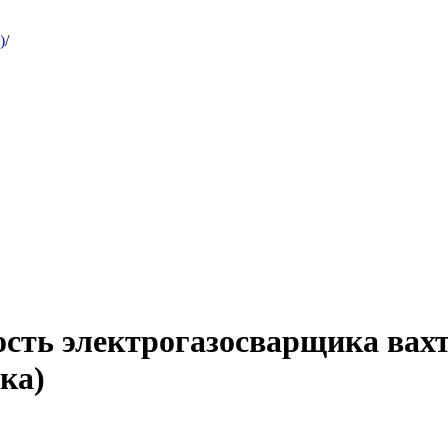
)
/
ость электрогазосварщика вах
ка)