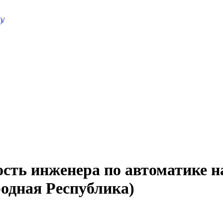
)
/
ость инженера по автоматике н
одная Республика)