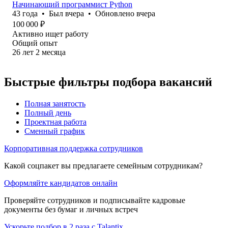
Начинающий программист Python
43
года
•
Был
вчера
•
Обновлено
вчера
100 000
₽
Активно ищет работу
Общий опыт
26
лет
2
месяца
Быстрые фильтры подбора вакансий
Полная занятость
Полный день
Проектная работа
Сменный график
Корпоративная поддержка сотрудников
Какой соцпакет вы предлагаете семейным сотрудникам?
Оформляйте кандидатов онлайн
Проверяйте сотрудников и подписывайте кадровые
документы без бумаг и личных встреч
Ускорьте подбор в 2 раза с Talantix