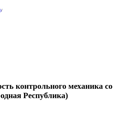
)
/
ость контрольного механика с
одная Республика)