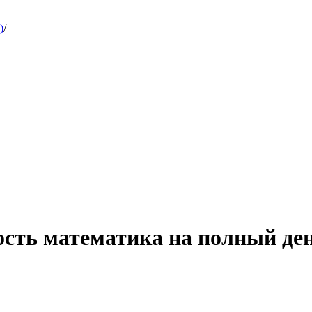
)
/
ость математика на полный де