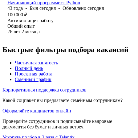
Начинающий программист Python
43
года
•
Был
сегодня
•
Обновлено
сегодня
100 000
₽
Активно ищет работу
Общий опыт
26
лет
2
месяца
Быстрые фильтры подбора вакансий
Частичная занятость
Полный день
Проектная работа
Сменный график
Корпоративная поддержка сотрудников
Какой соцпакет вы предлагаете семейным сотрудникам?
Оформляйте кандидатов онлайн
Проверяйте сотрудников и подписывайте кадровые
документы без бумаг и личных встреч
Ускорьте подбор в 2 раза с Talantix