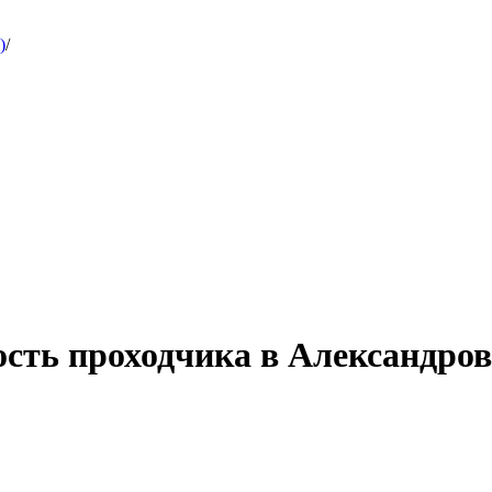
)
/
ость проходчика в Александро