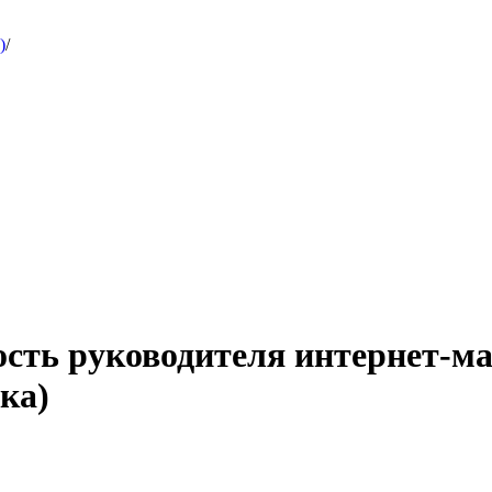
)
/
ость руководителя интернет-м
ка)