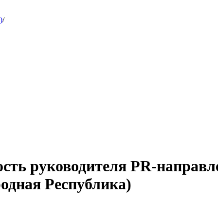
)
/
ость руководителя PR-направле
одная Республика)