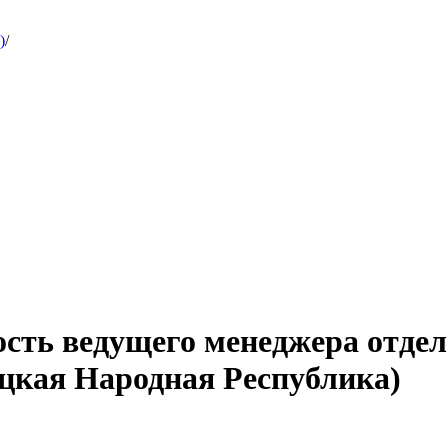
)
/
ость ведущего менеджера отде
ецкая Народная Республика)