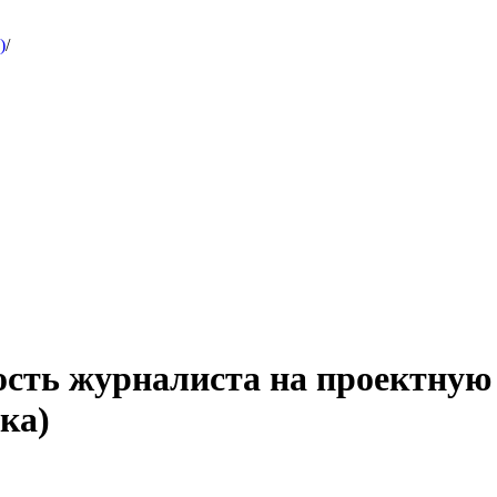
)
/
ость журналиста на проектную
ка)