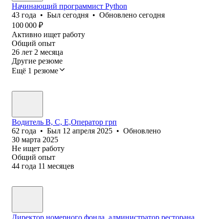
Начинающий программист Python
43
года
•
Был
сегодня
•
Обновлено
сегодня
100 000
₽
Активно ищет работу
Общий опыт
26
лет
2
месяца
Другие резюме
Ещё 1 резюме
Водитель B, С, Е,Оператор грп
62
года
•
Был
12 апреля 2025
•
Обновлено
30 марта 2025
Не ищет работу
Общий опыт
44
года
11
месяцев
Директор номерного фонда, администратор ресторана,