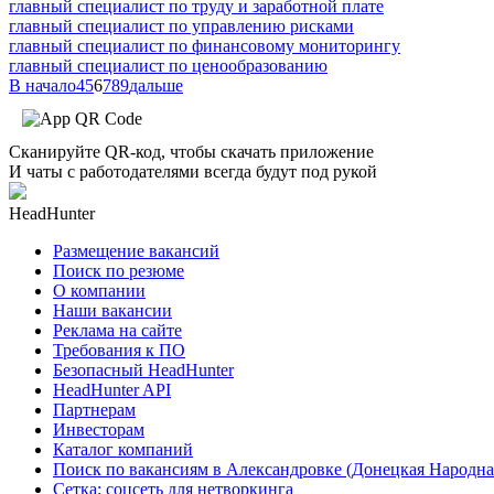
главный специалист по труду и заработной плате
главный специалист по управлению рисками
главный специалист по финансовому мониторингу
главный специалист по ценообразованию
В начало
4
5
6
7
8
9
дальше
Сканируйте QR-код, чтобы скачать приложение
И чаты с работодателями всегда будут под рукой
HeadHunter
Размещение вакансий
Поиск по резюме
О компании
Наши вакансии
Реклама на сайте
Требования к ПО
Безопасный HeadHunter
HeadHunter API
Партнерам
Инвесторам
Каталог компаний
Поиск по вакансиям в Александровке (Донецкая Народна
Сетка: соцсеть для нетворкинга