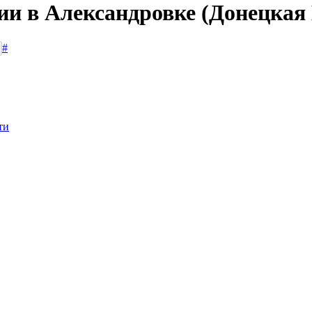
сии в Александровке (Донецкая
#
ти