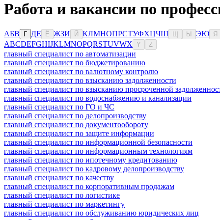
Работа и вакансии по профес
А
Б
В
Д
Е
Ж
З
И
К
Л
М
Н
О
П
Р
С
Т
У
Ф
Х
Ц
Ч
Ш
Э
Ю
Г
Ё
Й
Щ
Ы
Я
A
B
C
D
E
F
G
H
I
J
K
L
M
N
O
P
Q
R
S
T
U
V
W
X
Y
Z
главный специалист по автоматизации
главный специалист по бюджетированию
главный специалист по валютному контролю
главный специалист по взысканию задолженности
главный специалист по взысканию просроченной задолженнос
главный специалист по водоснабжению и канализации
главный специалист по ГО и ЧС
главный специалист по делопроизводству
главный специалист по документообороту
главный специалист по защите информации
главный специалист по информационной безопасности
главный специалист по информационным технологиям
главный специалист по ипотечному кредитованию
главный специалист по кадровому делопроизводству
главный специалист по качеству
главный специалист по корпоративным продажам
главный специалист по логистике
главный специалист по маркетингу
главный специалист по обслуживанию юридических лиц