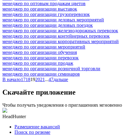
менеджер по оптовым продажам цветов
менеджер по организации выставок
менеджер по организации грузоперевозок
менеджер по организации деловых мероприятий
менеджер по организации деловых поездок
менеджер по организации железнодорожных перевозок
менеджер по организации контейнерных перевозок
менеджер по организации корпоративных мероприятий
менеджер по организации мероприятий
менеджер по организации обучения
менеджер по организации перевозок
менеджер по организации продаж
менеджер по организации розничной торговли
менеджер по организации семинаров
В начало
17
18
19
20
21
...
47
дальше
Скачайте приложение
Чтобы получать уведомления о приглашениях мгновенно
HeadHunter
Размещение вакансий
Поиск по резюме