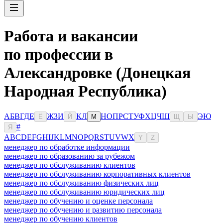
Работа и вакансии
по профессии в
Александровке (Донецкая
Народная Республика)
А
Б
В
Г
Д
Е
Ж
З
И
К
Л
Н
О
П
Р
С
Т
У
Ф
Х
Ц
Ч
Ш
Э
Ю
Ё
Й
М
Щ
Ы
#
Я
A
B
C
D
E
F
G
H
I
J
K
L
M
N
O
P
Q
R
S
T
U
V
W
X
Y
Z
менеджер по обработке информации
менеджер по образованию за рубежом
менеджер по обслуживанию клиентов
менеджер по обслуживанию корпоративных клиентов
менеджер по обслуживанию физических лиц
менеджер по обслуживанию юридических лиц
менеджер по обучению и оценке персонала
менеджер по обучению и развитию персонала
менеджер по обучению клиентов