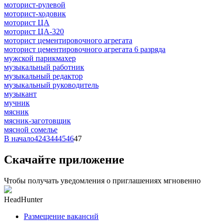
моторист-рулевой
моторист-ходовик
моторист ЦА
моторист ЦА-320
моторист цементировочного агрегата
моторист цементировочного агрегата 6 разряда
мужской парикмахер
музыкальный работник
музыкальный редактор
музыкальный руководитель
музыкант
мучник
мясник
мясник-заготовщик
мясной сомелье
В начало
42
43
44
45
46
47
Скачайте приложение
Чтобы получать уведомления о приглашениях мгновенно
HeadHunter
Размещение вакансий