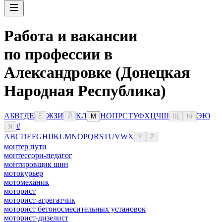
Работа и вакансии
по профессии в
Александровке (Донецкая
Народная Республика)
А
Б
В
Г
Д
Е
Ж
З
И
К
Л
Н
О
П
Р
С
Т
У
Ф
Х
Ц
Ч
Ш
Э
Ю
Ё
Й
М
Щ
Ы
#
Я
A
B
C
D
E
F
G
H
I
J
K
L
M
N
O
P
Q
R
S
T
U
V
W
X
Y
Z
монтер пути
монтессори-педагог
монтировщик шин
мотокурьер
мотомеханик
моторист
моторист-агрегатчик
моторист бетоносмесительных установок
моторист-дизелист