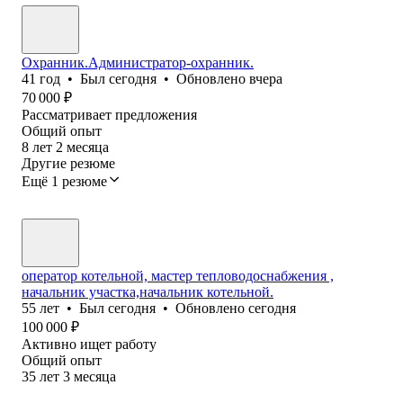
Охранник.Администратор-охранник.
41
год
•
Был
сегодня
•
Обновлено
вчера
70 000
₽
Рассматривает предложения
Общий опыт
8
лет
2
месяца
Другие резюме
Ещё 1 резюме
оператор котельной, мастер тепловодоснабжения ,
начальник участка,начальник котельной.
55
лет
•
Был
сегодня
•
Обновлено
сегодня
100 000
₽
Активно ищет работу
Общий опыт
35
лет
3
месяца