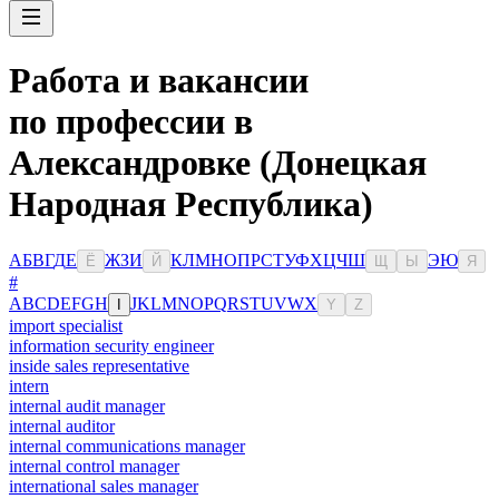
Работа и вакансии
по профессии в
Александровке (Донецкая
Народная Республика)
А
Б
В
Г
Д
Е
Ж
З
И
К
Л
М
Н
О
П
Р
С
Т
У
Ф
Х
Ц
Ч
Ш
Э
Ю
Ё
Й
Щ
Ы
Я
#
A
B
C
D
E
F
G
H
J
K
L
M
N
O
P
Q
R
S
T
U
V
W
X
I
Y
Z
import specialist
information security engineer
inside sales representative
intern
internal audit manager
internal auditor
internal communications manager
internal control manager
international sales manager