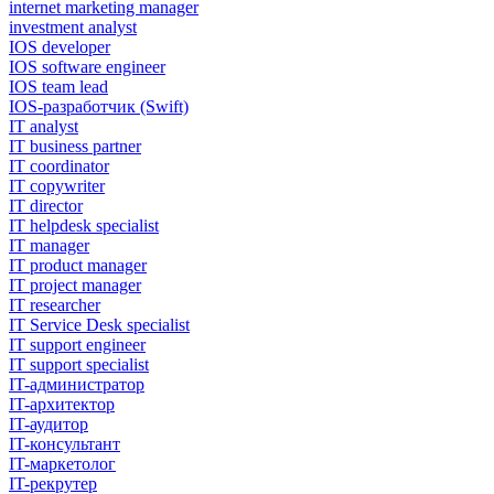
internet marketing manager
investment analyst
IOS developer
IOS software engineer
IOS team lead
IOS-разработчик (Swift)
IT analyst
IT business partner
IT coordinator
IT copywriter
IT director
IT helpdesk specialist
IT manager
IT product manager
IT project manager
IT researcher
IT Service Desk specialist
IT support engineer
IT support specialist
IT-администратор
IT-архитектор
IT-аудитор
IT-консультант
IT-маркетолог
IT-рекрутер