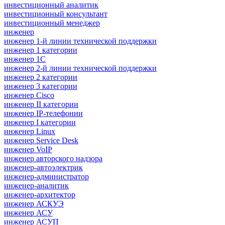
инвестиционный аналитик
инвестиционный консультант
инвестиционный менеджер
инженер
инженер 1-й линии технической поддержки
инженер 1 категории
инженер 1С
инженер 2-й линии технической поддержки
инженер 2 категории
инженер 3 категории
инженер Cisco
инженер II категории
инженер IP-телефонии
инженер I категории
инженер Linux
инженер Service Desk
инженер VoIP
инженер авторского надзора
инженер-автоэлектрик
инженер-администратор
инженер-аналитик
инженер-архитектор
инженер АСКУЭ
инженер АСУ
инженер АСУП