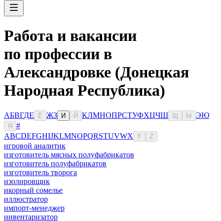
Работа и вакансии
по профессии в
Александровке (Донецкая
Народная Республика)
А
Б
В
Г
Д
Е
Ж
З
К
Л
М
Н
О
П
Р
С
Т
У
Ф
Х
Ц
Ч
Ш
Э
Ю
Ё
И
Й
Щ
Ы
#
Я
A
B
C
D
E
F
G
H
I
J
K
L
M
N
O
P
Q
R
S
T
U
V
W
X
Y
Z
игровой аналитик
изготовитель мясных полуфабрикатов
изготовитель полуфабрикатов
изготовитель творога
изолировщик
икорный сомелье
иллюстратор
импорт-менеджер
инвентаризатор