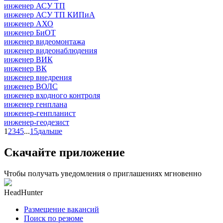
инженер АСУ ТП
инженер АСУ ТП КИПиА
инженер АХО
инженер БиОТ
инженер видеомонтажа
инженер видеонаблюдения
инженер ВИК
инженер ВК
инженер внедрения
инженер ВОЛС
инженер входного контроля
инженер генплана
инженер-генпланист
инженер-геодезист
1
2
3
4
5
...
15
дальше
Скачайте приложение
Чтобы получать уведомления о приглашениях мгновенно
HeadHunter
Размещение вакансий
Поиск по резюме