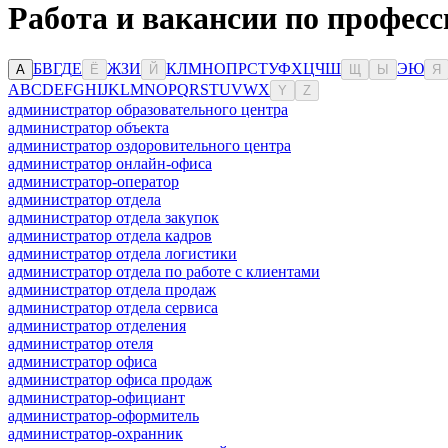
Работа и вакансии по профес
Б
В
Г
Д
Е
Ж
З
И
К
Л
М
Н
О
П
Р
С
Т
У
Ф
Х
Ц
Ч
Ш
Э
Ю
А
Ё
Й
Щ
Ы
Я
A
B
C
D
E
F
G
H
I
J
K
L
M
N
O
P
Q
R
S
T
U
V
W
X
Y
Z
администратор образовательного центра
администратор объекта
администратор оздоровительного центра
администратор онлайн-офиса
администратор-оператор
администратор отдела
администратор отдела закупок
администратор отдела кадров
администратор отдела логистики
администратор отдела по работе с клиентами
администратор отдела продаж
администратор отдела сервиса
администратор отделения
администратор отеля
администратор офиса
администратор офиса продаж
администратор-официант
администратор-оформитель
администратор-охранник