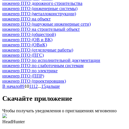
инженер ПТО дорожного строительства
инженер ПТО (инженерные системы)
инженер ПТО (металлоконструкции)
инженер ПТО на объект
инженер ПТО (наружные инженерные сети)
инженер ПТО на строительный объект
инженер ПТО (общестрой)
инженер ПТО (ОВ и ВК)
инженер ПТО (ОВиК)
инженер ПТО (отделочные работы)
инженер ПТО (ПГС)
инженер ПТО по исполнительной документации
инженер ПТО по слаботочным системам
инженер ПТО по электрике
инженер ПТО (ППР)
инженер ПТО (проектировщик)
В начало
8
9
10
11
12
...
15
дальше
Скачайте приложение
Чтобы получать уведомления о приглашениях мгновенно
HeadHunter