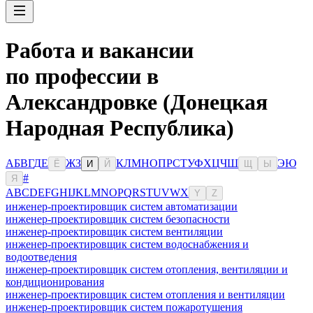
Работа и вакансии
по профессии в
Александровке (Донецкая
Народная Республика)
А
Б
В
Г
Д
Е
Ж
З
К
Л
М
Н
О
П
Р
С
Т
У
Ф
Х
Ц
Ч
Ш
Э
Ю
Ё
И
Й
Щ
Ы
#
Я
A
B
C
D
E
F
G
H
I
J
K
L
M
N
O
P
Q
R
S
T
U
V
W
X
Y
Z
инженер-проектировщик систем автоматизации
инженер-проектировщик систем безопасности
инженер-проектировщик систем вентиляции
инженер-проектировщик систем водоснабжения и
водоотведения
инженер-проектировщик систем отопления, вентиляции и
кондиционирования
инженер-проектировщик систем отопления и вентиляции
инженер-проектировщик систем пожаротушения