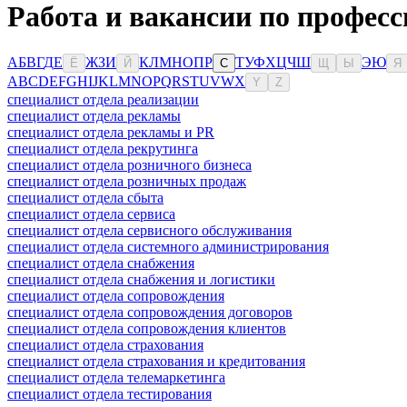
Работа и вакансии по профес
А
Б
В
Г
Д
Е
Ж
З
И
К
Л
М
Н
О
П
Р
Т
У
Ф
Х
Ц
Ч
Ш
Э
Ю
Ё
Й
С
Щ
Ы
Я
A
B
C
D
E
F
G
H
I
J
K
L
M
N
O
P
Q
R
S
T
U
V
W
X
Y
Z
специалист отдела реализации
специалист отдела рекламы
специалист отдела рекламы и PR
специалист отдела рекрутинга
специалист отдела розничного бизнеса
специалист отдела розничных продаж
специалист отдела сбыта
специалист отдела сервиса
специалист отдела сервисного обслуживания
специалист отдела системного администрирования
специалист отдела снабжения
специалист отдела снабжения и логистики
специалист отдела сопровождения
специалист отдела сопровождения договоров
специалист отдела сопровождения клиентов
специалист отдела страхования
специалист отдела страхования и кредитования
специалист отдела телемаркетинга
специалист отдела тестирования