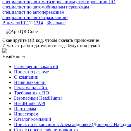
специалист по автоматизированному тестированию ПО
специалист по автомобильным перевозкам
специалист по автоперевозкам
специалист по автострахованию
В начало
10
11
12
13
14
...
36
дальше
Сканируйте QR-код, чтобы скачать приложение
И чаты с работодателями всегда будут под рукой
HeadHunter
Размещение вакансий
Поиск по резюме
О компании
Наши вакансии
Реклама на сайте
Требования к ПО
Безопасный HeadHunter
HeadHunter API
Партнерам
Инвесторам
Каталог компаний
Поиск по вакансиям в Александровке (Донецкая Народна
Сетка: соцсеть для нетворкинга