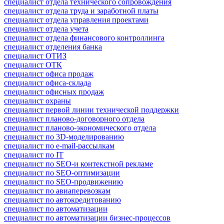
специалист отдела технического сопровождения
специалист отдела труда и заработной платы
специалист отдела управления проектами
специалист отдела учета
специалист отдела финансового контроллинга
специалист отделения банка
специалист ОТИЗ
специалист ОТК
специалист офиса продаж
специалист офиса-склада
специалист офисных продаж
специалист охраны
специалист первой линии технической поддержки
специалист планово-договорного отдела
специалист планово-экономического отдела
специалист по 3D-моделированию
специалист по e-mail-рассылкам
специалист по IT
специалист по SEO-и контекстной рекламе
специалист по SEO-оптимизации
специалист по SEO-продвижению
специалист по авиаперевозкам
специалист по автокредитованию
специалист по автоматизации
специалист по автоматизации бизнес-процессов