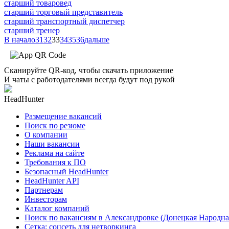
старший товаровед
старший торговый представитель
старший транспортный диспетчер
старший тренер
В начало
31
32
33
34
35
36
дальше
Сканируйте QR-код, чтобы скачать приложение
И чаты с работодателями всегда будут под рукой
HeadHunter
Размещение вакансий
Поиск по резюме
О компании
Наши вакансии
Реклама на сайте
Требования к ПО
Безопасный HeadHunter
HeadHunter API
Партнерам
Инвесторам
Каталог компаний
Поиск по вакансиям в Александровке (Донецкая Народна
Сетка: соцсеть для нетворкинга