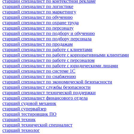
старший специалист по контекстной рекламе
старший специалист по логистике
старший специалист по маркетингу
старший специалист по обучению
старший специалист по охране труда
старший специалист по персоналу
старший специалист по подбору и обучению
старший специалист по подбору персонала
старший специалист по продажам
старший специалист по работе с клиентами
старший специалист по работе с корпоративными клиентами
старший специалист по работе с персоналом
старший специалист по работе с юридическими лицами
старший специалист по системе 1С
старший специалист по снабжению
старший специалист по экономической безопасности
старший специалист службы безопасности
старший специалист технической поддержки
старший специалист финансового отдела
старший судовой механик
старший супервайзер
старший тестировщик ПО
старший техник
старший технический специалист
старший технолог