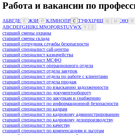
Работа и вакансии по профес
А
Б
В
Г
Д
Е
Ж
З
И
К
Л
М
Н
О
П
Р
Т
У
Ф
Х
Ц
Ч
Ш
Э
Ю
Ё
Й
С
Щ
Ы
Я
A
B
C
D
E
F
G
H
I
J
K
L
M
N
O
P
Q
R
S
T
U
V
W
X
Y
Z
старший смены охраны
старший смены склада
старший сотрудник службы безопасности
старший специалист call-центра
старший специалист казначейства
старший специалист МСФО
старший специалист операционного отдела
старший специалист отдела закупок
старший специалист отдела по работе с клиентами
старший специалист отдела продаж
старший специалист по взысканию задолженности
старший специалист по документообороту
старший специалист по закупкам и снабжению
старший специалист по информационной безопасности
старший специалист по кадрам
старший специалист по кадровому администрированию
старший специалист по кадровому делопроизводству
старший специалист по качеству
старший специалист по компенсациям и льготам