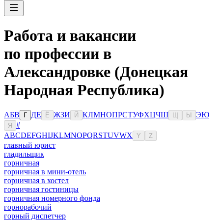
Работа и вакансии
по профессии в
Александровке (Донецкая
Народная Республика)
А
Б
В
Д
Е
Ж
З
И
К
Л
М
Н
О
П
Р
С
Т
У
Ф
Х
Ц
Ч
Ш
Э
Ю
Г
Ё
Й
Щ
Ы
#
Я
A
B
C
D
E
F
G
H
I
J
K
L
M
N
O
P
Q
R
S
T
U
V
W
X
Y
Z
главный юрист
гладильщик
горничная
горничная в мини-отель
горничная в хостел
горничная гостиницы
горничная номерного фонда
горнорабочий
горный диспетчер