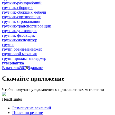
грузчик-разнорабочий
грузчик-сборщик
грузчик-сборщик мебели
грузчик-сортировщик
грузчик-стропальщик
грузчик-транспортировщик
грузчик-упаковщик
грузчик-фасовщик
грузчик-экспедитор
грумер
групп бренд-менеджер
групповой механик
групп продакт-менеджер
гувернантка
В начало
4
5
6
7
8
9
дальше
Скачайте приложение
Чтобы получать уведомления о приглашениях мгновенно
HeadHunter
Размещение вакансий
Поиск по резюме