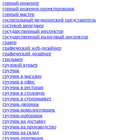
горный инженер
горный инженер-проектировщик
горный мастер
госпитальный медицинский представитель
гостевой менеджер
государственный инспектор
государственный налоговый инспектор
гравер
графический web-дизайнер
графический дизайнер
грильмен
грузовой курьер
грузчик
грузчик в магазин
грузчик в офис
грузчик в ресторан
грузчик в столовую
грузчик в супермаркет
грузчик-дворник
грузчик-комплектовщик
грузчик-наборщик
грузчик на доставку
грузчик на производство
грузчик на склад
грузчик-приемщик